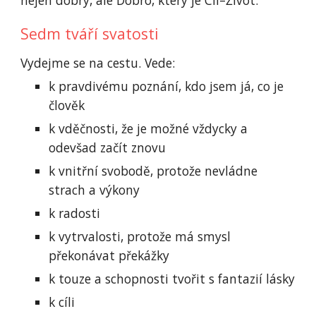
nejen dobrý, ale Dobro, který je Cíl–Život.
Sedm tváří svatosti
Vydejme se na cestu. Vede:
k pravdivému poznání, kdo jsem já, co je 
člověk
k vděčnosti, že je možné vždycky a 
odevšad začít znovu
k vnitřní svobodě, protože nevládne 
strach a výkony
k radosti
k vytrvalosti, protože má smysl 
překonávat překážky
k touze a schopnosti tvořit s fantazií lásky
k cíli