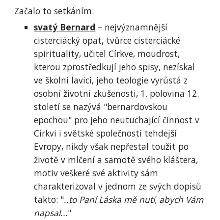
Začalo to setkáním.
svatý Bernard
 – nejvýznamnější 
cisterciácký opat, tvůrce cisterciácké 
spirituality, učitel Církve, moudrost, 
kterou zprostředkují jeho spisy, nezískal 
ve školní lavici, jeho teologie vyrůstá z 
osobní životní zkušenosti, 1. polovina 12. 
století se nazývá "bernardovskou 
epochou" pro jeho neutuchající činnost v 
Církvi i světské společnosti tehdejší 
Evropy, nikdy však nepřestal toužit po 
životě v mlčení a samotě svého kláštera, 
motiv veškeré své aktivity sám 
charakterizoval v jednom ze svých dopisů 
takto: "
..to Paní Láska mě nutí, abych Vám 
napsal...
"