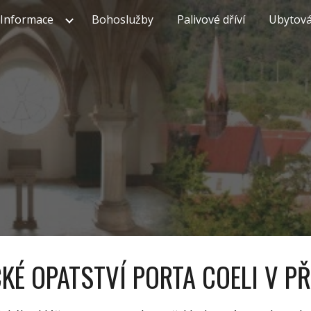
Informace
Bohoslužby
Palivové dříví
Ubytová
ip to main content
Skip to navigat
KÉ OPATSTVÍ PORTA COELI V P