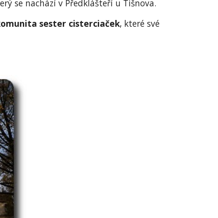
erý se nachází v Předklášteří u Tišnova.
 komunita sester cisterciaček
, které své